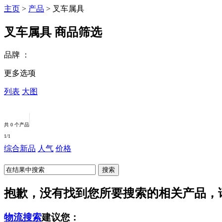
主页
>
产品
>
叉车属具
叉车属具
商品筛选
品牌
：
更多选项
列表
大图
共 0 个产品
1
/1
综合
新品
人气
价格
抱歉，没有找到您所要搜索的相关产品，
物流搜索
建议您：