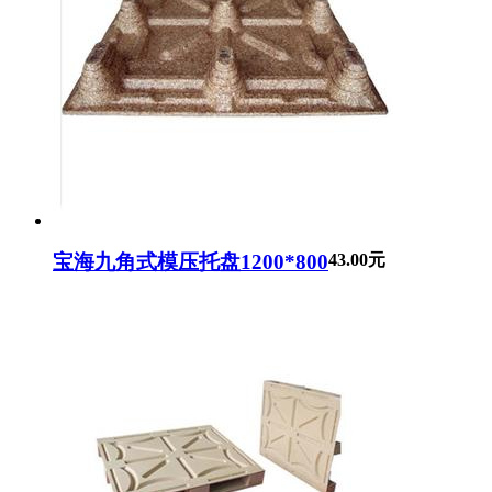
宝海九角式模压托盘1200*800
43.00元