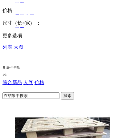
展开
价格
：
收回
展开
收回
全部
尺寸（长×宽）
：
全部
展开
塑料托盘
更多选项
收回
0-99
木质托盘
列表
大图
全部
100-199
金属托盘
800×1200
200-299
纸质托盘
共 59 个产品
1000×1000
300以上
1
/3
模压托盘
1000×1200
综合
新品
人气
价格
1100×900
订制托盘
1100×1100
其它
1200×800
1200×1000
1200×1200