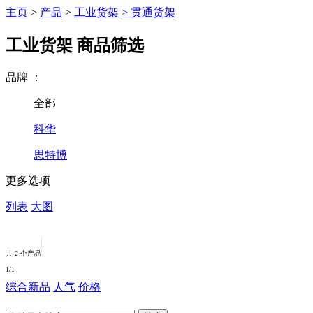
主页
>
产品
>
工业货架
>
贯通货架
工业货架
商品筛选
品牌
：
全部
科华
思特博
更多选项
列表
大图
共 2 个产品
1
/1
综合
新品
人气
价格