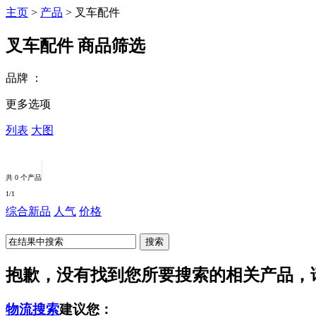
主页
>
产品
>
叉车配件
叉车配件
商品筛选
品牌
：
更多选项
列表
大图
共 0 个产品
1
/1
综合
新品
人气
价格
抱歉，没有找到您所要搜索的相关产品，
物流搜索
建议您：