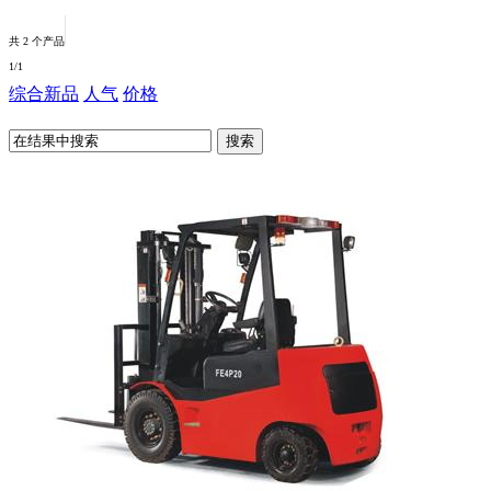
野外环境
二手车辆
共 2 个产品
特殊环境
1
/1
综合
新品
人气
价格