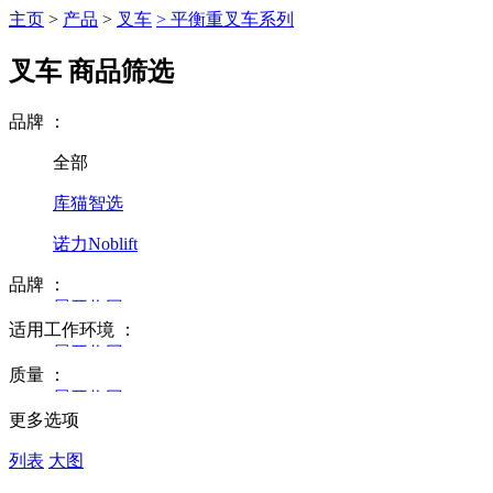
主页
>
产品
>
叉车
>
平衡重叉车系列
叉车
商品筛选
品牌
：
全部
库猫智选
诺力Noblift
品牌
：
展开
收回
适用工作环境
：
全部
展开
收回
质量
：
国内品牌
全部
展开
收回
更多选项
国际品牌
仓储室内
全部
列表
大图
合资品牌
低温环境
全新车辆