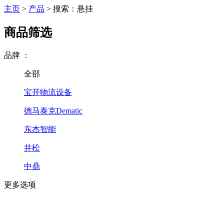
主页
>
产品
>
搜索：悬挂
商品筛选
品牌
：
全部
宝开物流设备
德马泰克Dematic
东杰智能
井松
中鼎
更多选项