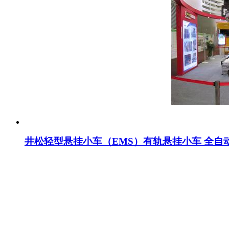
井松轻型悬挂小车（EMS）有轨悬挂小车 全自