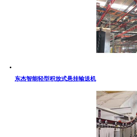
东杰智能轻型积放式悬挂输送机