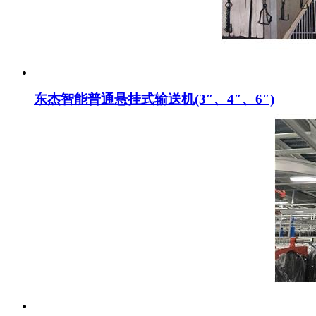
东杰智能普通悬挂式输送机(3″、4″、6″)